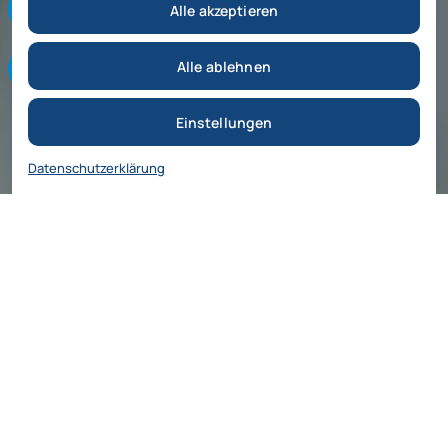
Alle akzeptieren
6
+
Jahre eigener Standort in Guangzhou
Alle ablehnen
220
+
geprüfte Lieferanten im Netzwerk
625
+
Einstellungen
abgeschlossene Projekte
315
+
zufriedene Kunden
Datenschutzerklärung
2 Firmen, 2 Länder, 1 Inhaber.
WP International Trade GmbH (Dresden) als
eingetragener Importeur in Deutschland.
DeMuxi Guangzhou Trade Co., Ltd. (德沐希) als
Sourcing-Büro vor Ort in China.
Mitglied bei BNI und der Deutschen
Auslandshandelskammer (AHK Greater China).