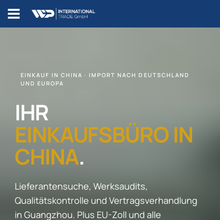
EINKAUF IN CHINA · IMPORT NACH DEUTSCHLAND
UND EUROPA
IHR
EINKAUFSBÜRO IN
CHINA
.
Lieferantensuche, Werksaudits,
Qualitätskontrolle und Vertragsverhandlung
in Guangzhou. Plus EU-Zoll und alle